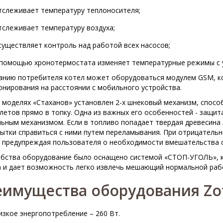
тслеживает температуру теплоносителя;
тслеживает температуру воздуха;
существляет контроль над работой всех насосов;
 помощью хронотермостата изменяет температурные режимы с у
анию потребителя котел может оборудоваться модулем GSM, к
нирования на расстоянии с мобильного устройства.
 моделях «Стаханов» установлен 2-х шнековый механизм, спос
летов прямо в топку. Одна из важных его особенностей - защит
ьным механизмом. Если в топливо попадает твердая древесина
пытки справиться с ними путем переламывания. При отрицатель
, предупреждая пользователя о необходимости вмешательства с
обства оборудование было оснащено системой «СТОП-УГОЛЬ», к
а и дает возможность легко извлечь мешающий нормальной раб
имущества оборудования Zot
изкое энергопотребление – 260 Вт.