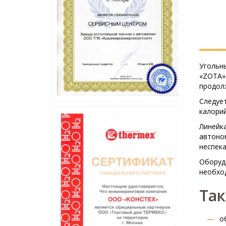
Угольн
«ZOTA»
продол
Следуе
калори
Линейк
автоно
неспека
Оборуд
необхо
Так
о