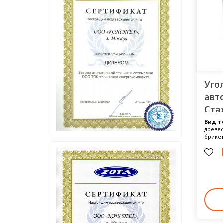
Уго
авт
Ста
Вид т
древес
брике