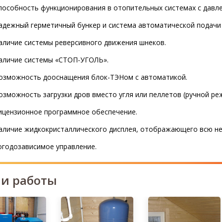
пособность функционирования в отопительных системах с давле
адежный герметичный бункер и система автоматической подачи 
аличие системы реверсивного движения шнеков.
аличие системы «СТОП-УГОЛЬ».
озможность дооснащения блок-ТЭНом с автоматикой.
озможность загрузки дров вместо угля или пеллетов (ручной ре
ицензионное программное обеспечение.
аличие жидкокристаллического дисплея, отображающего всю н
огодозависимое управление.
и работы