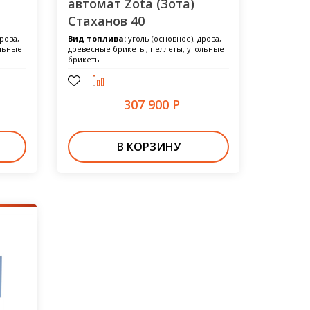
автомат Zota (Зота)
Стаханов 40
рова,
Вид топлива:
уголь (основное), дрова,
ольные
древесные брикеты, пеллеты, угольные
брикеты
307 900 Р
В КОРЗИНУ