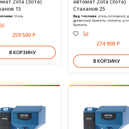
омат Zota (Зота)
автомат Zota (Зота)
ханов 15
Стаханов 25
оплива:
Уголь
Вид топлива:
уголь (основное), д
древесные брикеты, пеллеты, уг
брикеты
259 500 Р
274 900 Р
В КОРЗИНУ
В КОРЗИНУ