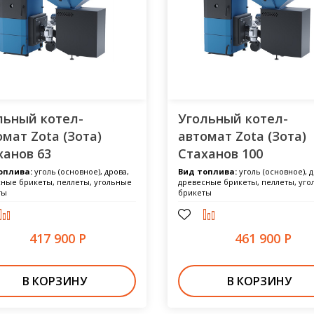
льный котел-
Угольный котел-
омат Zota (Зота)
автомат Zota (Зота)
ханов 63
Стаханов 100
оплива:
уголь (основное), дрова,
Вид топлива:
уголь (основное), д
ные брикеты, пеллеты, угольные
древесные брикеты, пеллеты, уг
ты
брикеты
417 900 Р
461 900 Р
В КОРЗИНУ
В КОРЗИНУ