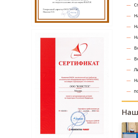
С
Н
Н
Н
В
В
Л
Н
п
Наш