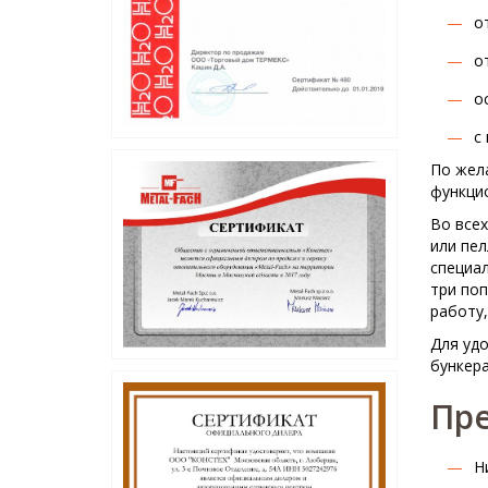
о
о
о
с
По жел
функцио
Во всех
или пел
специал
три по
работу
Для уд
бункер
Пре
Н