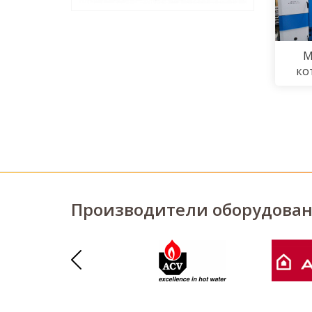
М
ко
Производители оборудова